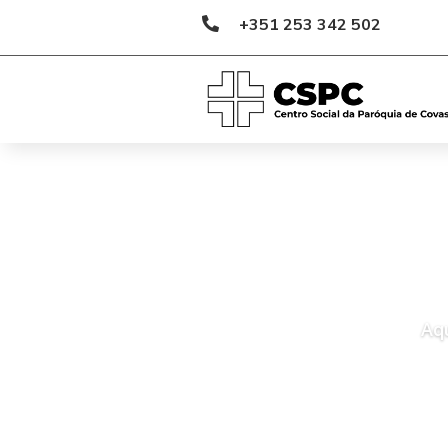
+351 253 342 502

Aq