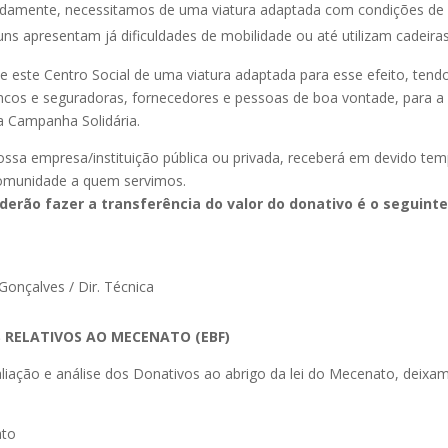
uadamente, necessitamos de uma viatura adaptada com condições de 
ns apresentam já dificuldades de mobilidade ou até utilizam cadeiras
e este Centro Social de uma viatura adaptada para esse efeito, tend
bancos e seguradoras, fornecedores e pessoas de boa vontade, para a
a Campanha Solidária.
ossa empresa/instituição pública ou privada, receberá em devido te
omunidade a quem servimos.
derão fazer a transferência do valor do donativo é o seguint
Gonçalves / Dir. Técnica
S RELATIVOS AO MECENATO (EBF)
liação e análise dos Donativos ao abrigo da lei do Mecenato, deixam
ato