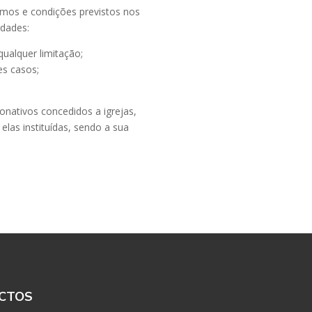
ermos e condições previstos nos
idades:
ualquer limitação;
es casos;
donativos concedidos a igrejas,
 elas instituídas, sendo a sua
CTOS