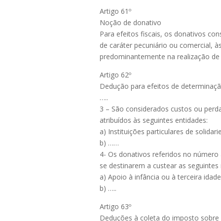
Artigo 61º
Noção de donativo
Para efeitos fiscais, os donativos c
de caráter pecuniário ou comercial, às
predominantemente na realização de ini
Artigo 62º
Dedução para efeitos de determinação
…..
3 – São considerados custos ou perda
atribuídos às seguintes entidades:
a) Instituições particulares de solid
b) ……
4- Os donativos referidos no número 
se destinarem a custear as seguintes
a) Apoio à infância ou à terceira idade
b) …..
Artigo 63º
Deduções à coleta do imposto sobre 