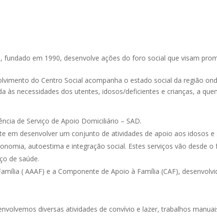
, fundado em 1990, desenvolve ações do foro social que visam prom
lvimento do Centro Social acompanha o estado social da região ond
da às necessidades dos utentes, idosos/deficientes e crianças, a qu
ência de Serviço de Apoio Domiciliário – SAD.
te em desenvolver um conjunto de atividades de apoio aos idosos e s
nomia, autoestima e integração social. Estes serviços vão desde o 
iço de saúde.
amília ( AAAF) e a Componente de Apoio à Família (CAF), desenvolvid
nvolvemos diversas atividades de convívio e lazer, trabalhos manuais, 