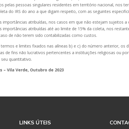
os pelas pessoas singulares residentes em território nacional, nos t
coleta do IRS do ano a que digam respeito, com as seguintes especific
 importâncias atribuídas, nos casos em que não estejam sujeitos a q
importâncias atribuídas até ao limite de 15% da coleta, nos restant
caso de não terem sido contabilizadas como custos.
 termos e limites fixados nas alíneas b) e c) do número anterior, os 
vas de fins não lucrativos pertencentes a instituições religiosas ou por
seu quantitativo.
s – Vila Verde, Outubro de 2023
LINKS ÚTEIS
CONTA