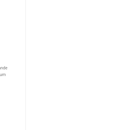
ande
a um