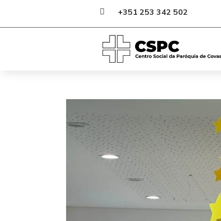

+351 253 342 502