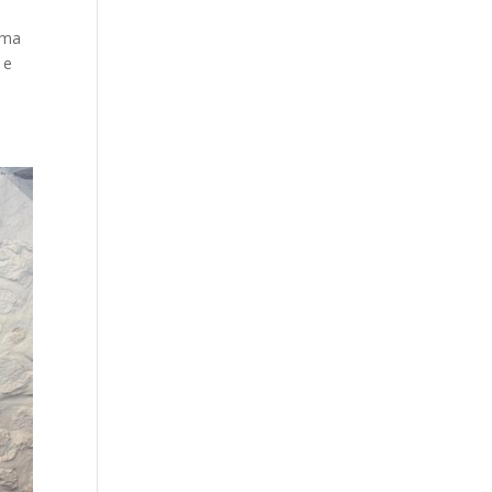
uma
 e